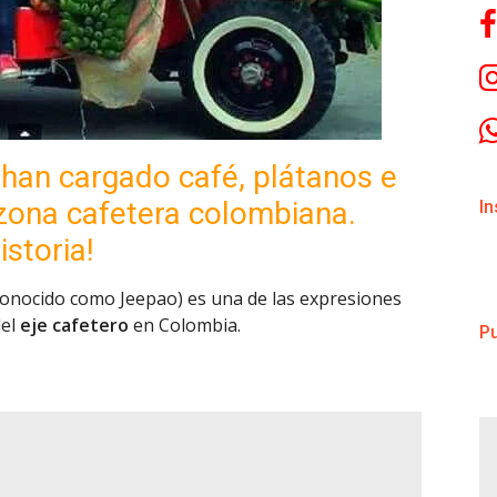
 han cargado café, plátanos e
 zona cafetera colombiana.
I
storia!
n conocido como Jeepao) es una de las expresiones
del
eje cafetero
en Colombia.
Pu