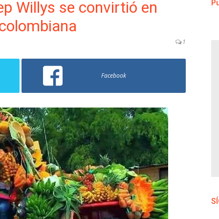
p Willys se convirtió en
Pu
a colombiana
1
Facebook
S