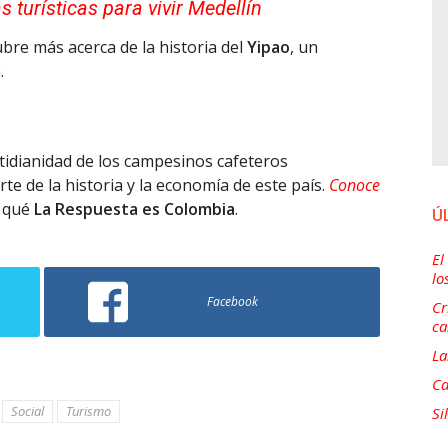
as turísticas para vivir Medellín
bre más acerca de la historia del
Yipao
, un
.
tidianidad de los campesinos cafeteros
e de la historia y la economía de este país.
Conoce
r qué
La Respuesta es Colombia
.
Ú
El
lo
Facebook
Cr
ca
La
Ca
Social
Turismo
Si