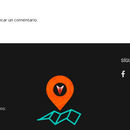
icar un comentario.
SÍG
Fa
os: