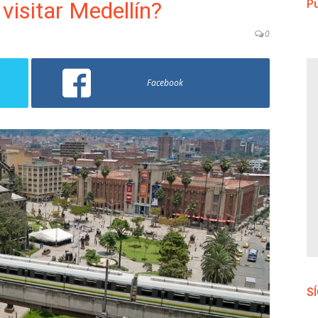
visitar Medellín?
Pu
0
Facebook
S