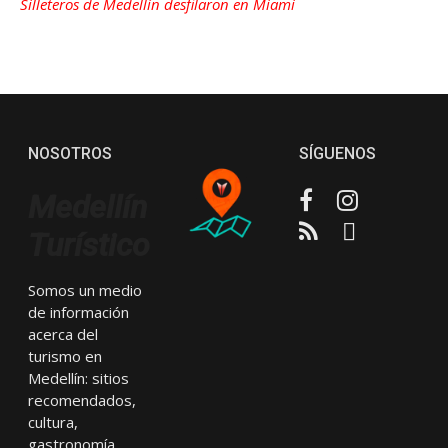
Silleteros de Medellín desfilaron en Miami
NOSOTROS
SÍGUENOS
Facebook
Instagram
Medellín
RSS
Email
Turístico
Somos un medio
de información
acerca del
turismo en
Medellín: sitios
recomendados,
cultura,
gastronomía,