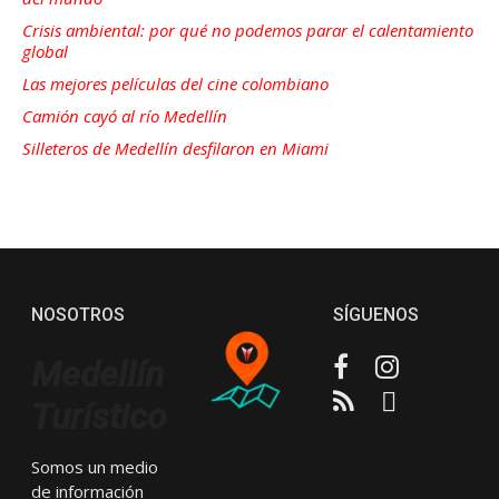
Crisis ambiental: por qué no podemos parar el calentamiento
global
Las mejores películas del cine colombiano
Camión cayó al río Medellín
Silleteros de Medellín desfilaron en Miami
NOSOTROS
SÍGUENOS
Facebook
Instagram
Medellín
RSS
Email
Turístico
Somos un medio
de información