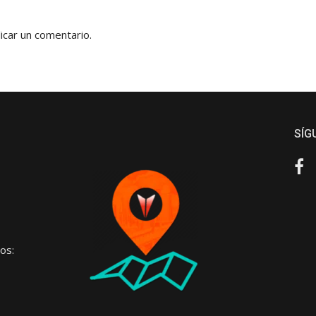
icar un comentario.
SÍG
Fa
os: