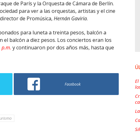
que de París y la Orquesta de Cámara de Berlín.
ociedad para ver a las orquestas, artistas y el cine
 director de Promúsica,
Hernán Gaviria
.
onados para luneta a treinta pesos, balcón a
n el balcón a diez pesos. Los conciertos eran los
0
p.m.
y continuaron por dos años más, hasta que
Ú
El
Facebook
lo
Cr
ca
La
urismo
Ca
Si