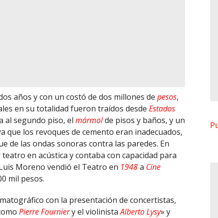
dos años y con un costó de dos millones de
pesos
,
ales en su totalidad fueron traídos desde
Estados
a al segundo piso, el
mármol
de pisos y baños, y un
Pu
 ya que los revoques de cemento eran inadecuados,
e de las ondas sonoras contra las paredes. En
 teatro en acústica y contaba con capacidad para
o Luis Moreno vendió el Teatro en
1948
a
Cine
0 mil pesos.
matográfico con la presentación de concertistas,
s como
Pierre Fournier
y el violinista
Alberto Lysy
» y