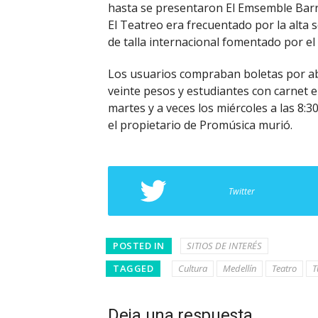
hasta se presentaron El Emsemble Barra
El Teatreo era frecuentado por la alta s
de talla internacional fomentado por el
Los usuarios compraban boletas por ab
veinte pesos y estudiantes con carnet e
martes y a veces los miércoles a las 8:3
el propietario de Promúsica murió.
Twitter
POSTED IN
SITIOS DE INTERÉS
TAGGED
Cultura
Medellín
Teatro
T
Deja una respuesta