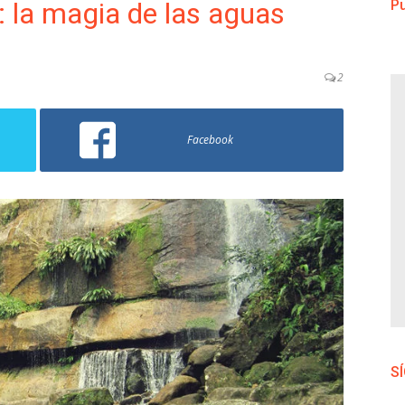
: la magia de las aguas
Pu
2
Facebook
S