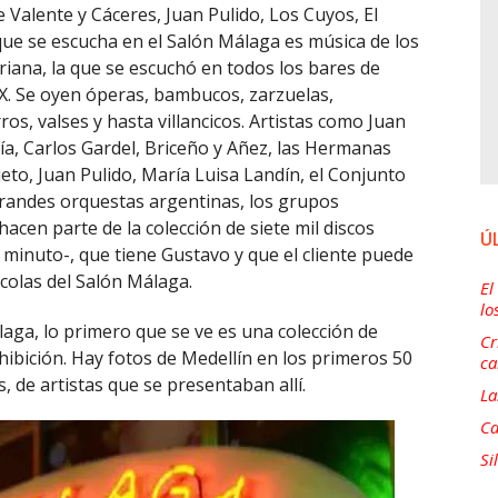
 Valente y Cáceres, Juan Pulido, Los Cuyos, El
que se escucha en el Salón Málaga es música de los
iana, la que se escuchó en todos los bares de
XX. Se oyen óperas, bambucos, zarzuelas,
ros, valses y hasta villancicos. Artistas como Juan
jía, Carlos Gardel, Briceño y Añez, las Hermanas
ueto, Juan Pulido, María Luisa Landín, el Conjunto
grandes orquestas argentinas, los grupos
hacen parte de la colección de siete mil discos
Ú
 minuto-, que tiene Gustavo y que el cliente puede
colas del Salón Málaga.
El
lo
aga, lo primero que se ve es una colección de
Cr
ibición. Hay fotos de Medellín en los primeros 50
ca
, de artistas que se presentaban allí.
La
Ca
Si