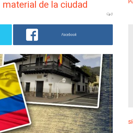
material de la ciudad
Pu
0
Facebook
S