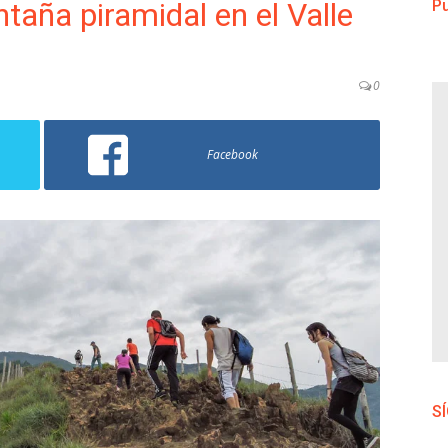
ntaña piramidal en el Valle
Pu
0
Facebook
S