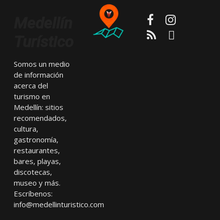
Facebook
Instagram
Medellín
RSS
Email
Turístico
Somos un medio
de información
acerca del
turismo en
Medellín: sitios
recomendados,
cultura,
gastronomía,
restaurantes,
bares, playas,
discotecas,
museo y más.
Escríbenos:
info@medellinturistico.com