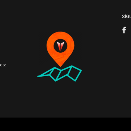
SÍG
Fa
os: