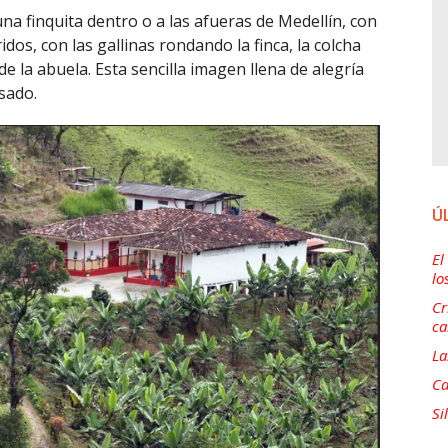
a finquita dentro o a las afueras de Medellín, con
dos, con las gallinas rondando la finca, la colcha
 de la abuela. Esta sencilla imagen llena de alegría
sado.
Ú
El
lo
Cr
ca
La
Ca
Si