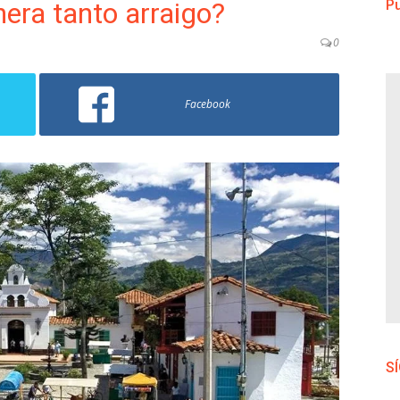
era tanto arraigo?
Pu
0
Facebook
S