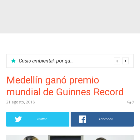
Las mejores películas del cine colombiano
Crisis ambiental: por qué no podemos parar el calentamiento global
Medellín ganó premio
mundial de Guinnes Record
21 agosto, 2018
0
Twitter
Facebook