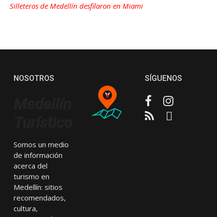
Silleteros de Medellín desfilaron en Miami
NOSOTROS
SÍGUENOS
Facebook
Instagram
Medellín
RSS
Email
Turístico
Somos un medio
de información
acerca del
turismo en
Medellín: sitios
recomendados,
cultura,