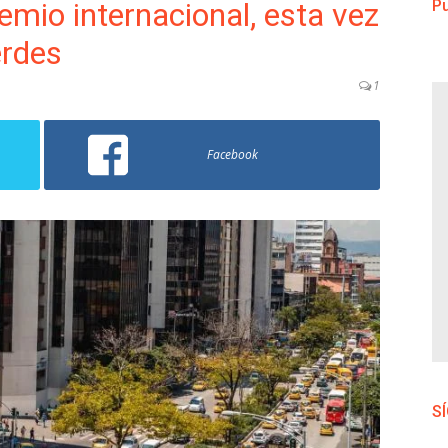
emio internacional, esta vez
Pu
erdes
1
Facebook
S