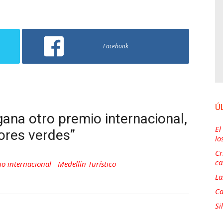
Facebook
Ú
gana otro premio internacional,
El
ores verdes”
lo
Cr
ca
o internacional - Medellín Turístico
La
Ca
Si