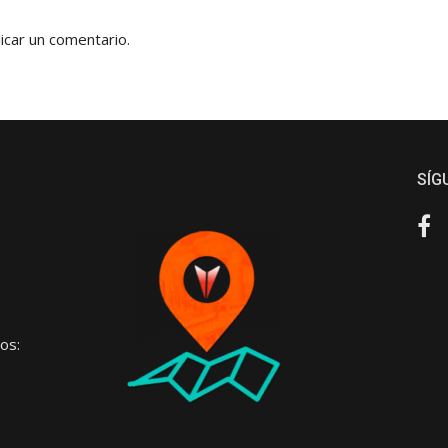
icar un comentario.
SÍG
Fa
os: