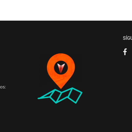
SÍG
Fa
os: