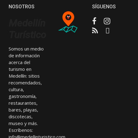
NOSOTROS
SÍGUENOS
Facebook
Instagram
Medellín
RSS
Email
Turístico
Somos un medio
de información
acerca del
turismo en
Medellín: sitios
recomendados,
cultura,
gastronomía,
restaurantes,
bares, playas,
discotecas,
museo y más.
Escríbenos:
info@medellinturistico.com