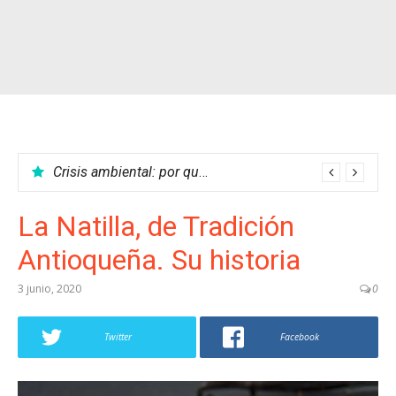
Las mejores películas del cine colombiano
Crisis ambiental: por qué no podemos parar el calentamiento global
La Natilla, de Tradición
Antioqueña. Su historia
3 junio, 2020
0
Twitter
Facebook