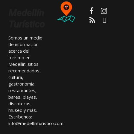
Facebook
Instagram
Medellín
RSS
Email
Turístico
Somos un medio
de información
acerca del
turismo en
Medellín: sitios
recomendados,
cultura,
gastronomía,
restaurantes,
bares, playas,
discotecas,
museo y más.
Escríbenos:
info@medellinturistico.com