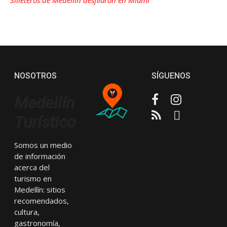
Silleteros de Medellín desfilaron en Miami
NOSOTROS
SÍGUENOS
Facebook
Instagram
Medellín
RSS
Email
Turístico
Somos un medio
de información
acerca del
turismo en
Medellín: sitios
recomendados,
cultura,
gastronomía,