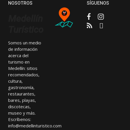
NOSOTROS
SÍGUENOS
Facebook
Instagram
Medellín
RSS
Email
Turístico
Somos un medio
de información
acerca del
turismo en
Medellín: sitios
recomendados,
cultura,
gastronomía,
restaurantes,
bares, playas,
discotecas,
museo y más.
Escríbenos:
info@medellinturistico.com