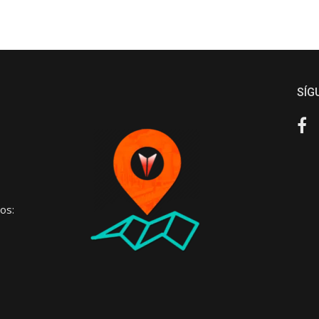
SÍG
Fa
os: