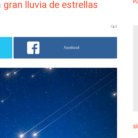
gran lluvia de estrellas
Pu
0
Facebook
S