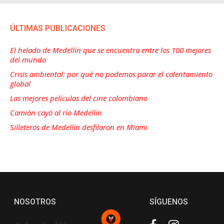
ÚLTIMAS PUBLICACIONES
El helado de Medellín que se encuentra entre los 100 mejores
del mundo
Crisis ambiental: por qué no podemos parar el calentamiento
global
Las mejores películas del cine colombiano
Camión cayó al río Medellín
Silleteros de Medellín desfilaron en Miami
NOSOTROS
SÍGUENOS
Facebook
Instagram