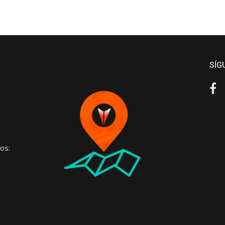
SÍG
Fa
os: