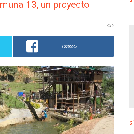
omuna 13, un proyecto
Pu
0
Facebook
S