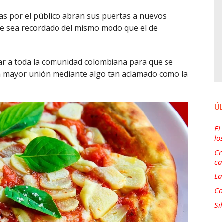
as por el público abran sus puertas a nuevos
re sea recordado del mismo modo que el de
sar a toda la comunidad colombiana para que se
a mayor unión mediante algo tan aclamado como la
Ú
El
lo
Cr
ca
La
Ca
Si