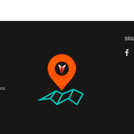
SÍG
Fa
os: