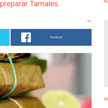
a preparar Tamales
Pu
0
Facebook
S