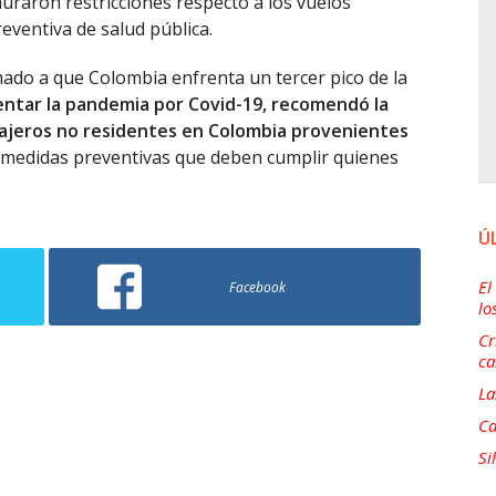
auraron restricciones respecto a los vuelos
eventiva de salud pública.
ado a que Colombia enfrenta un tercer pico de la
ntar la pandemia por Covid-19, recomendó la
viajeros no residentes en Colombia provenientes
 medidas preventivas que deben cumplir quienes
Ú
El
Facebook
lo
Cr
ca
La
Ca
Si