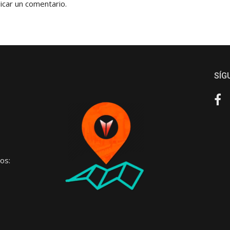
icar un comentario.
SÍG
Fa
os: