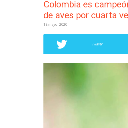
Colombia es campeón
de aves por cuarta v
18 mayo, 2020
Twitter