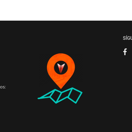
SÍG
Fa
os: