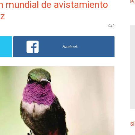
 mundial de avistamiento
Pu
ez
0
Facebook
S