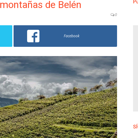
s montañas de Belén
Pu
0
Facebook
S