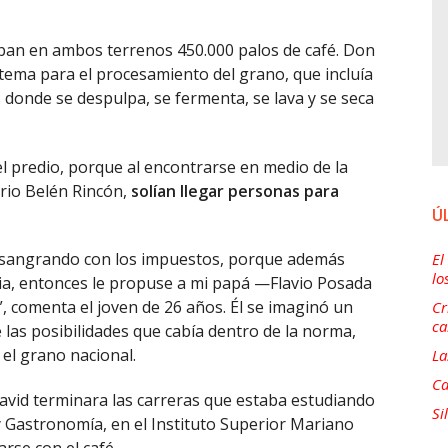
taban en ambos terrenos 450.000 palos de café. Don
stema para el procesamiento del grano, que incluía
s donde se despulpa, se fermenta, se lava y se seca
 el predio, porque al encontrarse en medio de la
rrio Belén Rincón,
solían llegar personas para
Ú
 desangrando con los impuestos, porque además
El
lo
ia, entonces le propuse a mi papá —Flavio Posada
, comenta el joven de 26 años. Él se imaginó un
Cr
ca
las posibilidades que cabía dentro de la norma,
el grano nacional.
La
Ca
avid terminara las carreras que estaba estudiando
Si
y Gastronomía, en el Instituto Superior Mariano