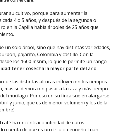
se con el café.
urar su cultivo, porque para aumentar la
s cada 4 o 5 años, y después de la segunda o
ero en la Capilla había árboles de 25 años que
iento.
e un solo árbol, sino que hay distintas variedades,
urbon, pajarito, Colombia y castillo. Con la
 desde los 1600 msnm, lo que le permite un rango
bilidad tener cosecha la mayor parte del año.
que las distintas alturas influyen en los tiempos
o, más se demora en pasar a la taza y más tiempo
 del mucílago. Por eso en su finca suelen alargarse
bril y junio, que es de menor volumen) y los de la
embre).
 café ha encontrado infinidad de datos
do cuenta de que es un círculo pequeño. Juan