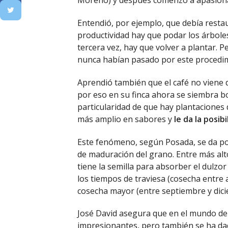
Moreno) y después comenzó a apasionar
Entendió, por ejemplo, que debía resta
productividad hay que podar los árbole
tercera vez, hay que volver a plantar. P
nunca habían pasado por este procedim
Aprendió también que el café no viene d
por eso en su finca ahora se siembra bo
particularidad de que hay plantaciones
más amplio en sabores y
le da la posi
Este fenómeno, según Posada, se da por
de maduración del grano. Entre más alt
tiene la semilla para absorber el dulzor
los tiempos de traviesa (cosecha entre a
cosecha mayor (entre septiembre y dici
José David asegura que en el mundo del
impresionantes, pero también se ha da