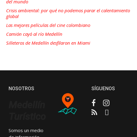
del mundo
Crisis ambiental: por qué no podemos parar el calentamiento
global
Las mejores películas del cine colombiano
Camión cayó al río Medellín
Silleteros de Medellín desfilaron en Miami
NOSOTROS
SÍGUENOS
Facebook
Instagram
Medellín
RSS
Email
Turístico
Somos un medio
de información