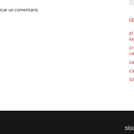
icar un comentario.
Ú
El
lo
Cr
ca
La
Ca
Si
SÍG