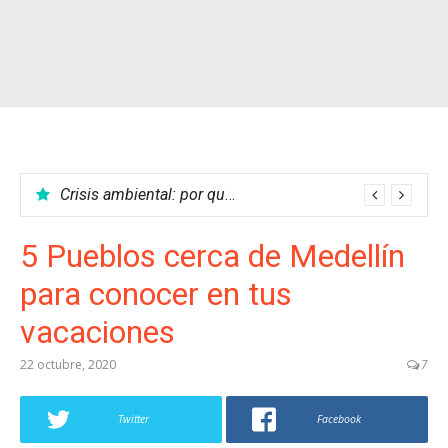
Las mejores películas del cine colombiano
Crisis ambiental: por qué no podemos parar el calentamiento global
5 Pueblos cerca de Medellín
para conocer en tus
vacaciones
22 octubre, 2020
7
Twitter
Facebook