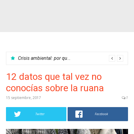
Las mejores películas del cine colombiano
Crisis ambiental: por qué no podemos parar el calentamiento global
12 datos que tal vez no
conocías sobre la ruana
15 septiembre, 2017
1
Twitter
Facebook