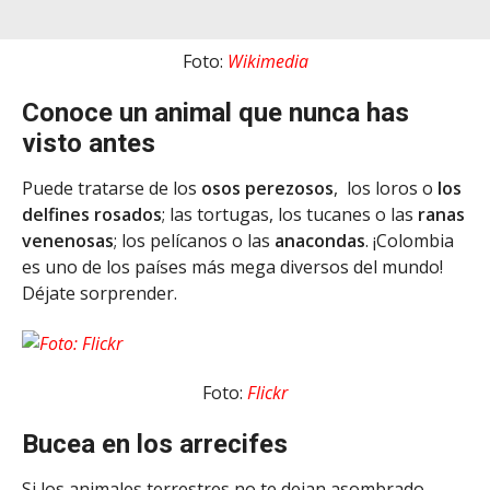
Foto:
Wikimedia
Conoce un animal que nunca has
visto antes
Puede tratarse de los
osos perezosos
, los loros o
los
delfines rosados
; las tortugas, los tucanes o las
ranas
venenosas
; los pelícanos o las
anacondas
. ¡Colombia
es uno de los países más mega diversos del mundo!
Déjate sorprender.
Foto:
Flickr
Bucea en los arrecifes
Si los animales terrestres no te dejan asombrado,