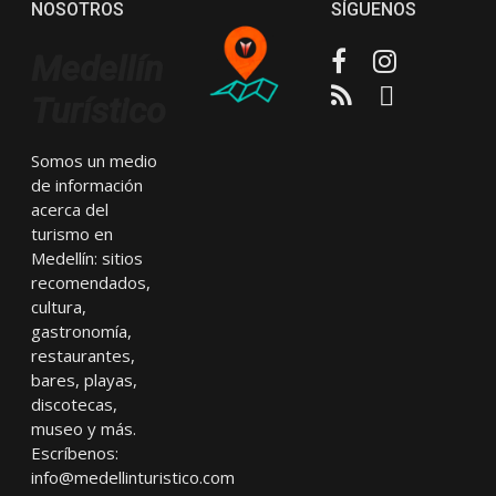
NOSOTROS
SÍGUENOS
Facebook
Instagram
Medellín
RSS
Email
Turístico
Somos un medio
de información
acerca del
turismo en
Medellín: sitios
recomendados,
cultura,
gastronomía,
restaurantes,
bares, playas,
discotecas,
museo y más.
Escríbenos:
info@medellinturistico.com